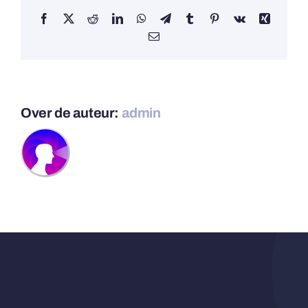
Facebook
X
Reddit
LinkedIn
WhatsApp
Telegram
Tumblr
Pinterest
Vk
Xing
E-
mail
Over de auteur:
admin