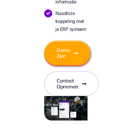
informatie
Naadloze
koppeling met
je ERP systeem
Demo
Zien
Contact
Opnemen