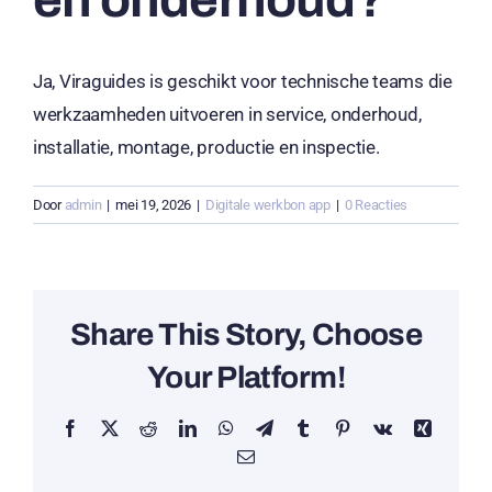
en onderhoud?
Ja, Viraguides is geschikt voor technische teams die
werkzaamheden uitvoeren in service, onderhoud,
installatie, montage, productie en inspectie.
Door
admin
|
mei 19, 2026
|
Digitale werkbon app
|
0 Reacties
Share This Story, Choose
Your Platform!
Facebook
X
Reddit
LinkedIn
WhatsApp
Telegram
Tumblr
Pinterest
Vk
Xing
E-
mail