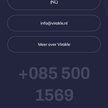
(NL)
info@virakle.nl
Meer over Virakle
+085 500
1569