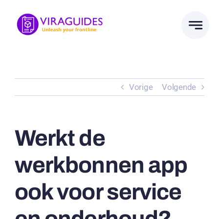
Ga
naar
inhoud
Vorige
Volgende
Werkt de
werkbonnen app
ook voor service