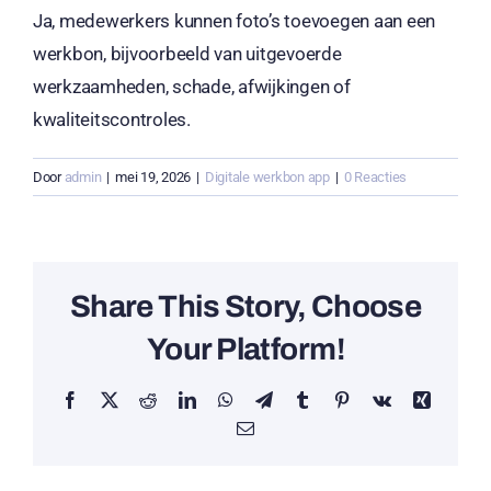
Ja, medewerkers kunnen foto’s toevoegen aan een
werkbon, bijvoorbeeld van uitgevoerde
werkzaamheden, schade, afwijkingen of
kwaliteitscontroles.
Door
admin
|
mei 19, 2026
|
Digitale werkbon app
|
0 Reacties
Share This Story, Choose
Your Platform!
Facebook
X
Reddit
LinkedIn
WhatsApp
Telegram
Tumblr
Pinterest
Vk
Xing
E-
mail