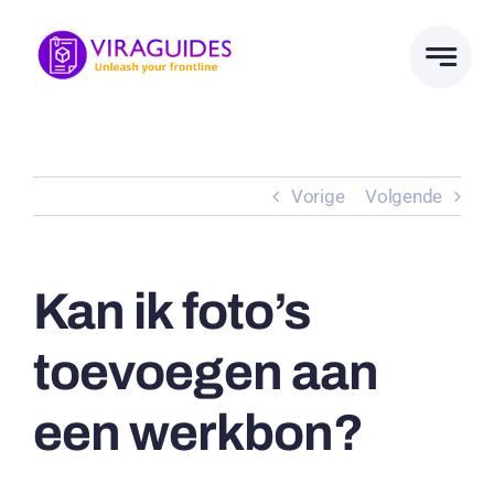
Ga
naar
inhoud
Vorige
Volgende
Kan ik foto’s
toevoegen aan
een werkbon?