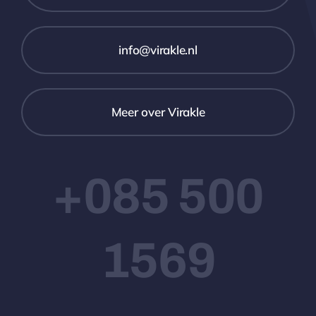
info@virakle.nl
Meer over Virakle
+085 500
1569