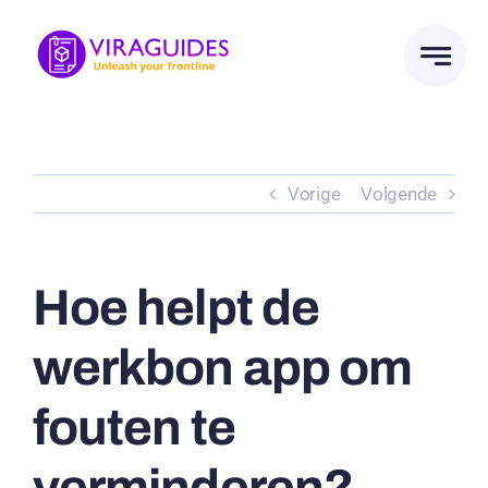
Ga
naar
inhoud
Vorige
Volgende
Hoe helpt de
werkbon app om
fouten te