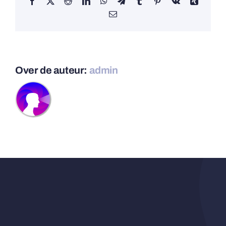
Facebook
X
Reddit
LinkedIn
WhatsApp
Telegram
Tumblr
Pinterest
Vk
Xing
E-
mail
Over de auteur:
admin