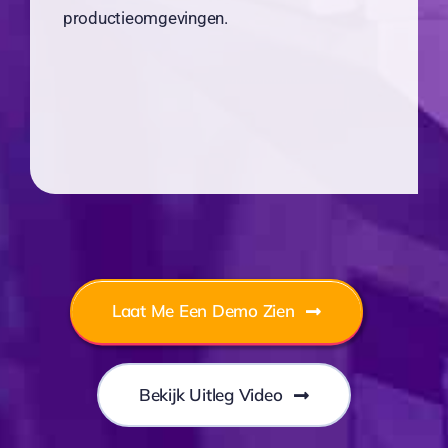
productieomgevingen.
Laat Me Een Demo Zien
Bekijk Uitleg Video